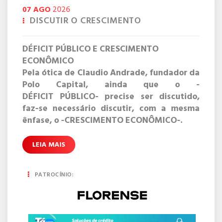
07
AGO
2026
DISCUTIR O CRESCIMENTO
DÉFICIT PÚBLICO E CRESCIMENTO
ECONÔMICO
Pela ótica de Claudio Andrade, fundador da
Polo Capital, ainda que o -
DÉFICIT PÚBLICO- precise ser discutido,
faz-se necessário discutir, com a mesma
ênfase, o -CRESCIMENTO ECONÔMICO-.
Na sua abordagem, publicada no Brazil
Journal da semana passada, Andrade
LEIA MAIS
aponta que
MENOS DE 1% DO DÉFICIT
PÚBLICO É -PRIMÁRIO- E CERCA DE
PATROCÍNIO:
7% ADVÊM DE JUROS DA DÍVIDA PÚBLICA.
Estamos metidos, portanto, no CÍRCULO
VICIOSO: -OS JUROS SÃO ALTOS PORQUE O
DÉFICIT É ALTO; e, -O DÉFICIT É ALTO