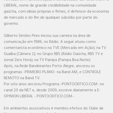
tarde, quando houver acordo, venha a dizer.
LIBERAL, nome de grande credibilidade na comunidade
gaúcha, com ideias próprias e firmes, é defensor da economia
de mercado e do fim de qualquer subsídio por parte do
governo.
Gilberto Simões Pires iniciou sua carreira na área de
comunicação em 1986, no Rádio. A seguir atuou como
comentarista econômico na TVE (Mercado em Ação); na TV
Guaíba (Câmera 2); no Grupo RBS (Rádio Gaúcha, RBS TV e
Jornal Zero Hora); na TV Pampa (Pampa Boa Noite).
Após, na Rede Bandeirantes Porto Alegre, ancorou os
programas -PRIMEIRO PLANO- na Band AM, e CONTROLE
REMOTO na Band TV.
Por oito anos ancorou Programa -PONTOCRITICO.COM- no
canal 20 da NET e, desde 2009, escreve diariamente a E-
OPINION LIBERAL - PONTOCRITICO.COM- .
Em ambientes associativos é membro efetivo do Clube de