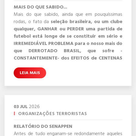
MAIS DO QUE SABIDO...
Mais do que sabido, ainda que em pouquíssimas
rodas, o fato da
seleção brasileira, ou um clube
qualquer, GANHAR ou PERDER uma partida de
futebol está longe de se constituir em sério e
IRREMEDIÁVEL PROBLEMA para o nosso mais do
que DERROTADO BRASIL, que sofre -
CONSTANTEMENTE- dos EFEITOS de CENTENAS
DE DESGRAÇAS PRODUZIDAS POR DECISÕES
TOMADAS PELOS NOSSOS PÉSSIMOS
LEIA MAIS
GOVERNANTES assim como pela SUPREMA
GOLEADA EM CIMA DE GOLEADA
CORTE.
Tomando por base o resultado do
jogo do BRASIL
X NORUEGA, por exemplo, melhor seria se a
eliminação da nossa seleção ficasse restrita
03
JUL
2026
apenas e tão somente ao FUTEBOL, onde o
ORGANIZAÇÕES TERRORISTAS
placar de 1 x 2 é considerado como apertado. O
REAL E GRANDE PROBLEMA é que o nosso
RELATÓRIO DO SENAPPEN
empobrecido país -PERDE -FRAGOROSAMENTE-
Antes de tudo enganam-se redondamente aqueles