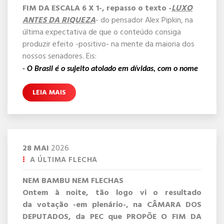
MATEMÁTICA apresentaram um insignificante
FIM DA ESCALA 6 X 1-, repasso o texto -
LUXO
ANTES DA RIQUEZA
- do pensador Alex Pipkin, na
-ÍNDICE DE PROFICIÊNCIA-. Enquanto CIÊNCIAS
última expectativa de que o conteúdo consiga
HUMANAS alcançou o número de 80,2% profissionais
produzir efeito -positivo- na mente da maioria dos
proficientes, a MATEMÁTICA não atingiu nem metade,
nossos senadores. Eis:
ESSENCIAL NA EDUCAÇÃO
ficando apenas com 45% dos PARTICIPANTES. Que
Mais do que sabido, a MATEMÁTICA é ESSENCIAL
-
O Brasil é o sujeito atolado em dívidas, com o nome
tal?
no Serasa, que decide parcelar um terno
NA EDUCAÇÃO, pois desenvolve o RACIOCÍNIO
LEIA MAIS
Armani. Queremos o padrão de vida de Genebra
LÓGICO, o PENSAMENTO CRÍTICO e a
entregando a produtividade de um puxadinho colonial.
CAPACIDADE DE RESOLVER PROBLEMAS DO
DIA A DIA A QUALQUER TEMPO. Como tal:
1- EXERCITA o cérebro para estruturar pensamentos,
28
MAI
2026
ordenar argumentos e tomar decisões de forma lógica
FANTASIA VERDE-AMARELA
A ÚLTIMA FLECHA
e autônoma;
A aprovação da PEC que reduz a jornada e altera
2- ENSINA a medir, comparar, quantificar e
a escala 6x1 é apenas mais um capítulo dessa
NEM BAMBU NEM FLECHAS
compreender o espaço;
fantasia verde-amarela; a de vender atraso
Ontem à noite, tão logo vi o resultado
3- CAPACITA o aluno a analisar dados, evitar fraudes
econômico como conquista civilizatória.
da votação -em plenário-, na CÂMARA DOS
financeiras e a entender o mundo moderno.
O argumento nasce blindado contra a realidade.
DEPUTADOS, da PEC que PROPÕE O FIM DA