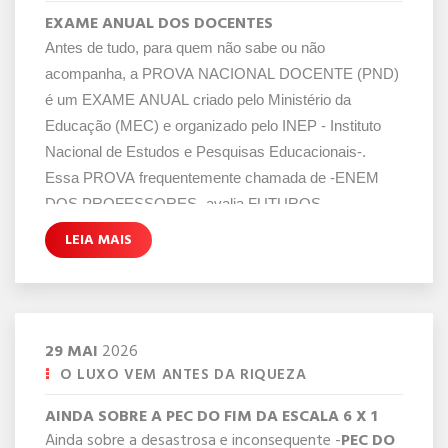
EXAME ANUAL DOS DOCENTES
Antes de tudo, para quem não sabe ou não
acompanha, a PROVA NACIONAL DOCENTE (PND)
é um EXAME ANUAL criado pelo Ministério da
Educação (MEC) e organizado pelo INEP - Instituto
Nacional de Estudos e Pesquisas Educacionais-.
Essa PROVA frequentemente chamada de -ENEM
DOS PROFESSORES- avalia FUTUROS
EDUCADORES para compor um BANCO NACIONAL
LEIA MAIS
DE PROFESSORES QUALIFICADOS PARA A
DADOS HORRIPILANTES
EDUCAÇÃO BÁSICA.
Para desespero geral, na semana passada o
Ministério da Educação divulgou os dados
29
MAI
2026
HORRIPILANTES da PROVA NACIONAL
O LUXO VEM ANTES DA RIQUEZA
DOCENTE, aplicada em 2025. Digo e repito -
HORRIPILANTES
- porque o EXAME escancarou que
AINDA SOBRE A PEC DO FIM DA ESCALA 6 X 1
– dentre as áreas avaliadas, os PROFESSORES DE
Ainda sobre a desastrosa e inconsequente -
PEC DO